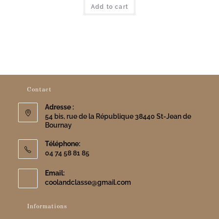
Add to cart
Contact
Adresse :
54 bis, rue de la République 38440 St-Jean de
Bournay
Téléphone:
04 74 58 81 85
Email:
S’ouvre
coolandclasse@gmail.com
dans
votre
Informations
application